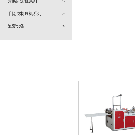
方底制袋机系列
>
手提袋制袋机系列
>
配套设备
>