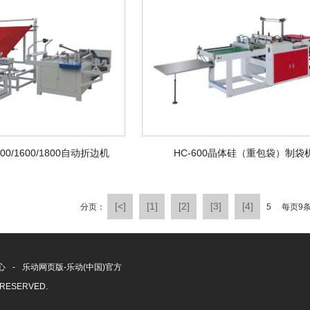
1400/1600/1800自动折边机
HC-600晶体硅（重包袋）制袋
[<]
[1]
[2]
[3]
[4]
分页：
5 每页9条
心
-
乐动网页版-乐动(中国)官方
S RESERVED.