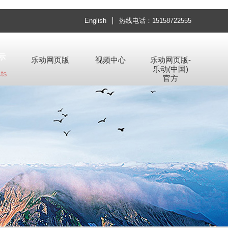
English
热线电话：15158722555
示
乐动网页版
视频中心
乐动网页版-
乐动(中国)
ts
官方