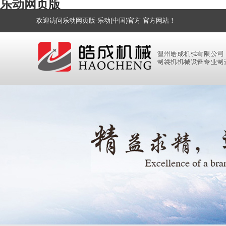
乐动网页版
欢迎访问乐动网页版-乐动(中国)官方 官方网站！