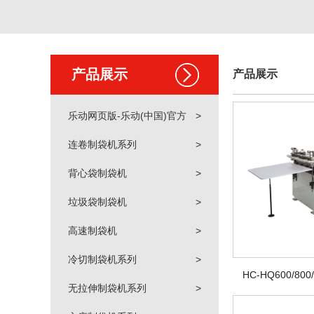
产品展示
产品展示
乐动网页版-乐动(中国)官方
>
连卷制袋机系列
>
背心袋制袋机
>
垃圾袋制袋机
>
高速制袋机
>
冷切制袋机系列
>
HC-HQ600/80
无拉伸制袋机系列
>