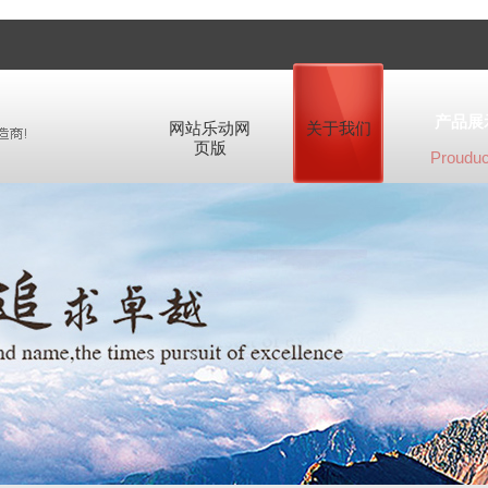
产品展
网站乐动网
关于我们
页版
Prouduc