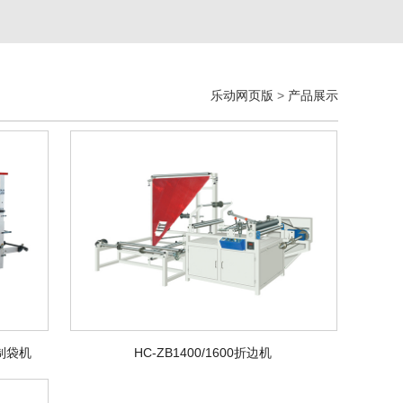
乐动网页版
>
产品展示
封制袋机
HC-ZB1400/1600折边机