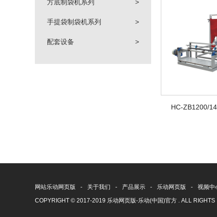
方底制袋机系列
>
手提袋制袋机系列
>
配套设备
>
HC-ZB1200/
网站乐动网页版
-
关于我们
-
产品展示
-
乐动网页版
-
视频中
COPYRIGHT © 2017-2019 乐动网页版-乐动(中国)官方 . ALL RIGHT