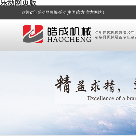
乐动网页版
欢迎访问乐动网页版-乐动(中国)官方 官方网站！